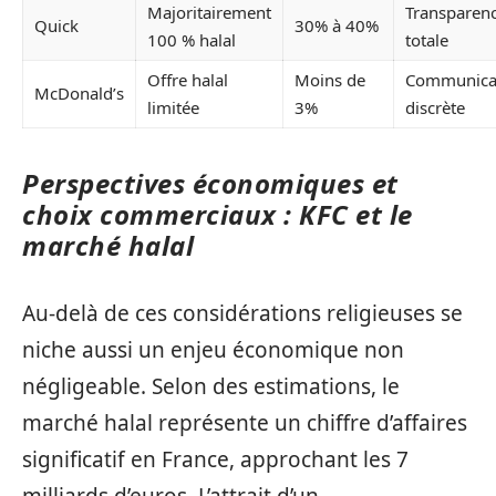
Majoritairement
Transparen
Quick
30% à 40%
100 % halal
totale
Offre halal
Moins de
Communica
McDonald’s
limitée
3%
discrète
Perspectives économiques et
choix commerciaux : KFC et le
marché halal
Au-delà de ces considérations religieuses se
niche aussi un enjeu économique non
négligeable. Selon des estimations, le
marché halal représente un chiffre d’affaires
significatif en France, approchant les 7
milliards d’euros. L’attrait d’un