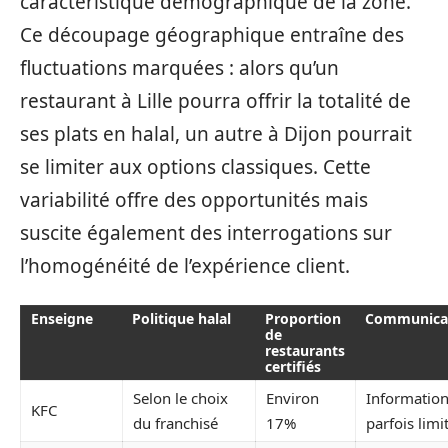
caractéristique démographique de la zone.
Ce découpage géographique entraîne des
fluctuations marquées : alors qu’un
restaurant à Lille pourra offrir la totalité de
ses plats en halal, un autre à Dijon pourrait
se limiter aux options classiques. Cette
variabilité offre des opportunités mais
suscite également des interrogations sur
l’homogénéité de l’expérience client.
Enseigne
Politique halal
Proportion
Communica
de
restaurants
certifiés
Selon le choix
Environ
Informatio
KFC
du franchisé
17%
parfois limi