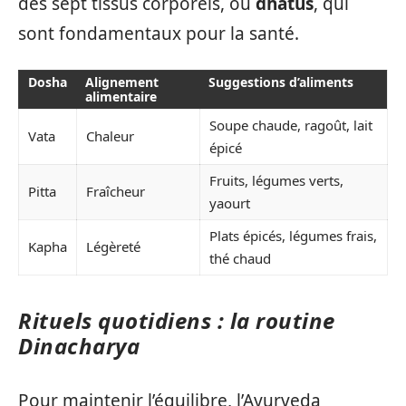
des sept tissus corporels, ou
dhatus
, qui
sont fondamentaux pour la santé.
Dosha
Alignement
Suggestions d’aliments
alimentaire
Soupe chaude, ragoût, lait
Vata
Chaleur
épicé
Fruits, légumes verts,
Pitta
Fraîcheur
yaourt
Plats épicés, légumes frais,
Kapha
Légèreté
thé chaud
Rituels quotidiens : la routine
Dinacharya
Pour maintenir l’équilibre, l’Ayurveda