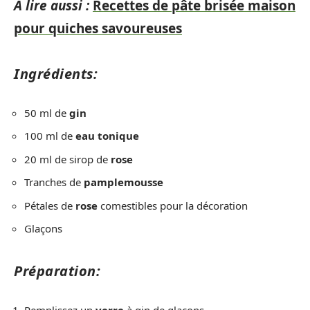
A lire aussi :
Recettes de pâte brisée maison
pour quiches savoureuses
Ingrédients:
50 ml de
gin
100 ml de
eau tonique
20 ml de sirop de
rose
Tranches de
pamplemousse
Pétales de
rose
comestibles pour la décoration
Glaçons
Préparation:
Remplissez un
verre
à gin de glaçons.