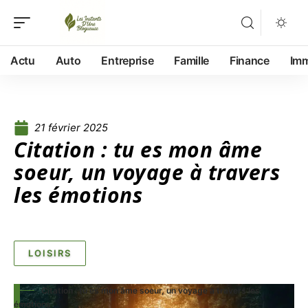
Actu
Auto
Entreprise
Famille
Finance
Im
21 février 2025
Citation : tu es mon âme
soeur, un voyage à travers
les émotions
LOISIRS
Citation : tu es mon âme soeur, un voyage à travers les
émotions