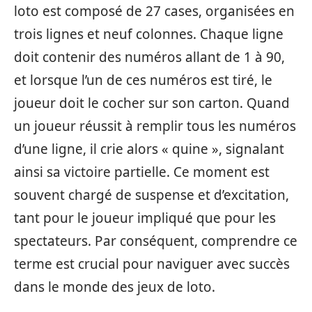
loto est composé de 27 cases, organisées en
trois lignes et neuf colonnes. Chaque ligne
doit contenir des numéros allant de 1 à 90,
et lorsque l’un de ces numéros est tiré, le
joueur doit le cocher sur son carton. Quand
un joueur réussit à remplir tous les numéros
d’une ligne, il crie alors « quine », signalant
ainsi sa victoire partielle. Ce moment est
souvent chargé de suspense et d’excitation,
tant pour le joueur impliqué que pour les
spectateurs. Par conséquent, comprendre ce
terme est crucial pour naviguer avec succès
dans le monde des jeux de loto.