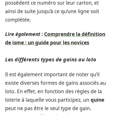
possèdent ce numéro sur leur carton, et
ainsi de suite jusqu’à ce qu’une ligne soit
complétée.
Lire également :
Comprendre la définition
de isme : un guide pour les novices
Les différents types de gains au loto
Il est également important de noter qu’il
existe diverses formes de gains associés au
loto. En effet, en fonction des règles de la
loterie à laquelle vous participez, un
quine
peut ne pas être le seul type de gain.