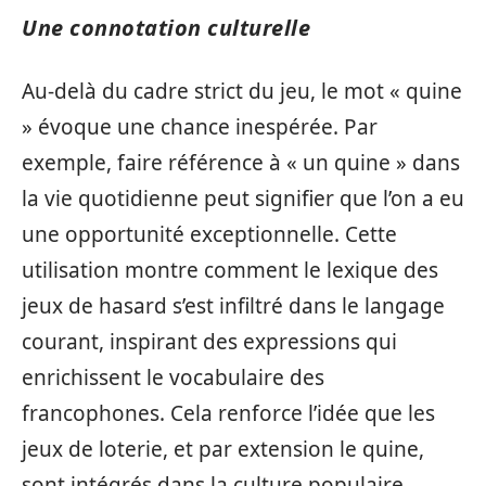
Une connotation culturelle
Au-delà du cadre strict du jeu, le mot « quine
» évoque une chance inespérée. Par
exemple, faire référence à « un quine » dans
la vie quotidienne peut signifier que l’on a eu
une opportunité exceptionnelle. Cette
utilisation montre comment le lexique des
jeux de hasard s’est infiltré dans le langage
courant, inspirant des expressions qui
enrichissent le vocabulaire des
francophones. Cela renforce l’idée que les
jeux de loterie, et par extension le quine,
sont intégrés dans la culture populaire,