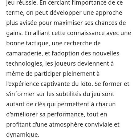
jeu réussie. En cerclant l’importance de ce
terme, on peut développer une approche
plus avisée pour maximiser ses chances de
gains. En alliant cette connaissance avec une
bonne tactique, une recherche de
camaraderie, et l’adoption des nouvelles
technologies, les joueurs deviennent à
même de participer pleinement à
l’expérience captivante du loto. Se former et
s’informer sur les subtilités du jeu sont
autant de clés qui permettent à chacun
d’améliorer sa performance, tout en
profitant d’une atmosphère conviviale et
dynamique.