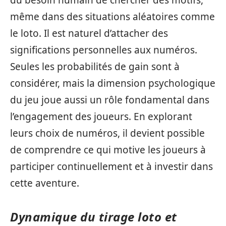
du besoin humain de chercher des motifs,
même dans des situations aléatoires comme
le loto. Il est naturel d’attacher des
significations personnelles aux numéros.
Seules les probabilités de gain sont à
considérer, mais la dimension psychologique
du jeu joue aussi un rôle fondamental dans
l’engagement des joueurs. En explorant
leurs choix de numéros, il devient possible
de comprendre ce qui motive les joueurs à
participer continuellement et à investir dans
cette aventure.
Dynamique du tirage loto et