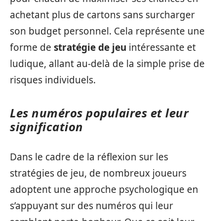
achetant plus de cartons sans surcharger
son budget personnel. Cela représente une
forme de
stratégie de jeu
intéressante et
ludique, allant au-delà de la simple prise de
risques individuels.
Les numéros populaires et leur
signification
Dans le cadre de la réflexion sur les
stratégies de jeu, de nombreux joueurs
adoptent une approche psychologique en
s’appuyant sur des numéros qui leur