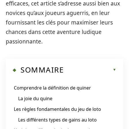
efficaces, cet article s’adresse aussi bien aux
novices qu’aux joueurs aguerris, en leur
fournissant les clés pour maximiser leurs
chances dans cette aventure ludique
passionnante.
SOMMAIRE
Comprendre la définition de quiner
La joie du quine
Les règles fondamentales du jeu de loto
Les différents types de gains au loto