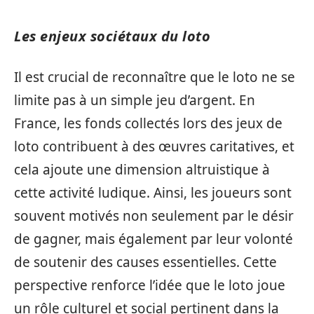
Les enjeux sociétaux du loto
Il est crucial de reconnaître que le loto ne se
limite pas à un simple jeu d’argent. En
France, les fonds collectés lors des jeux de
loto contribuent à des œuvres caritatives, et
cela ajoute une dimension altruistique à
cette activité ludique. Ainsi, les joueurs sont
souvent motivés non seulement par le désir
de gagner, mais également par leur volonté
de soutenir des causes essentielles. Cette
perspective renforce l’idée que le loto joue
un rôle culturel et social pertinent dans la