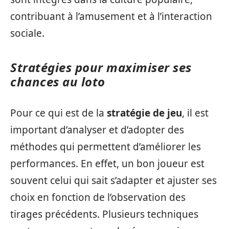
contribuant à l’amusement et à l’interaction
sociale.
Stratégies pour maximiser ses
chances au loto
Pour ce qui est de la
stratégie de jeu
, il est
important d’analyser et d’adopter des
méthodes qui permettent d’améliorer les
performances. En effet, un bon joueur est
souvent celui qui sait s’adapter et ajuster ses
choix en fonction de l’observation des
tirages précédents. Plusieurs techniques