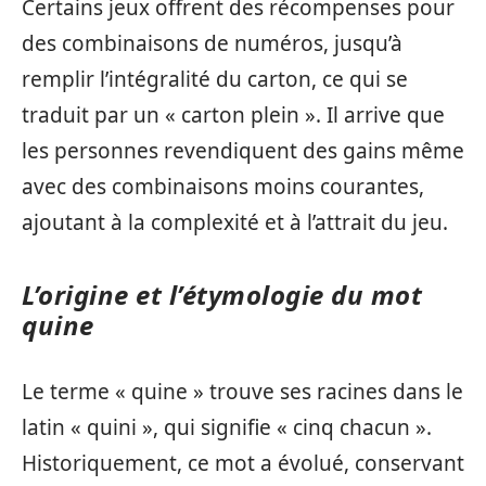
Certains jeux offrent des récompenses pour
des combinaisons de numéros, jusqu’à
remplir l’intégralité du carton, ce qui se
traduit par un « carton plein ». Il arrive que
les personnes revendiquent des gains même
avec des combinaisons moins courantes,
ajoutant à la complexité et à l’attrait du jeu.
L’origine et l’étymologie du mot
quine
Le terme « quine » trouve ses racines dans le
latin « quini », qui signifie « cinq chacun ».
Historiquement, ce mot a évolué, conservant