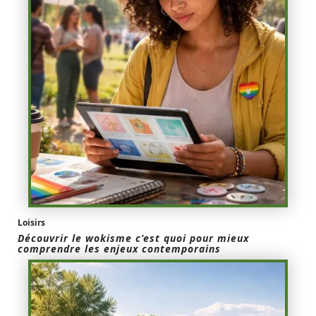
Loisirs
Découvrir le wokisme c’est quoi pour mieux
comprendre les enjeux contemporains