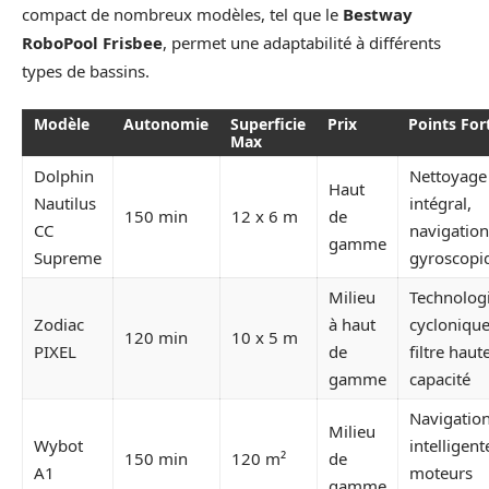
compact de nombreux modèles, tel que le
Bestway
RoboPool Frisbee
, permet une adaptabilité à différents
types de bassins.
Modèle
Autonomie
Superficie
Prix
Points For
Max
Dolphin
Nettoyage
Haut
Nautilus
intégral,
150 min
12 x 6 m
de
CC
navigation
gamme
Supreme
gyroscopi
Milieu
Technolog
Zodiac
à haut
cyclonique
120 min
10 x 5 m
PIXEL
de
filtre haut
gamme
capacité
Navigatio
Milieu
Wybot
intelligent
150 min
120 m²
de
A1
moteurs
gamme