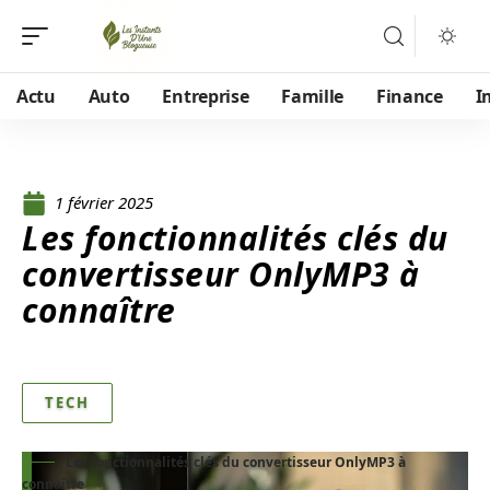
Actu
Auto
Entreprise
Famille
Finance
I
1 février 2025
Les fonctionnalités clés du
convertisseur OnlyMP3 à
connaître
TECH
Les fonctionnalités clés du convertisseur OnlyMP3 à
connaître