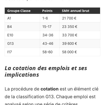
Groupe-Classe
Points
SMH annuel brut
A1
1-6
21 700 €
B4
15-17
23 350 €
E10
34-36
33 700 €
G13
43-46
39 600 €
I17
58-60
58 000 €
La cotation des emplois et ses
implications
La procédure de
cotation
est un élément clé
de la classification G13. Chaque emploi est
analysé selon une série de critères