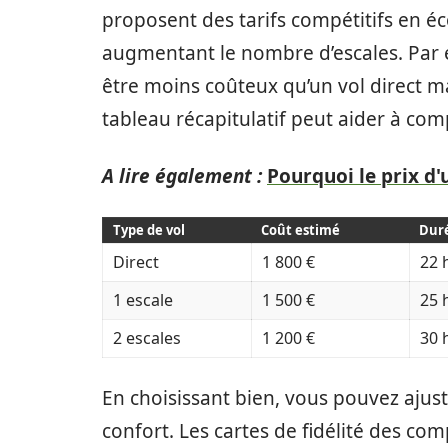
proposent des tarifs compétitifs en éc
augmentant le nombre d’escales. Par 
être moins coûteux qu’un vol direct ma
tableau récapitulatif peut aider à com
A lire également :
Pourquoi le prix d'
Type de vol
Coût estimé
Dur
Direct
1 800 €
22 
1 escale
1 500 €
25 
2 escales
1 200 €
30 
En choisissant bien, vous pouvez ajus
confort. Les cartes de fidélité des com