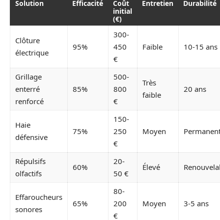
Solution
Efficacité
Coût
Entretien
Durabilité
initial
(€)
300-
Clôture
95%
450
Faible
10-15 ans
électrique
€
Grillage
500-
Très
enterré
85%
800
20 ans
faible
renforcé
€
150-
Haie
75%
250
Moyen
Permanen
défensive
€
Répulsifs
20-
60%
Élevé
Renouvela
olfactifs
50 €
80-
Effaroucheurs
65%
200
Moyen
3-5 ans
sonores
€